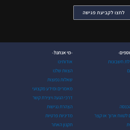
לחצו לקביעת פגישה
וספים
-
-
מי אנחנו?
-
לת חשבונות
אודותינו
ם
הצוות שלנו
שאלות נפוצות
מאמרים ומידע מקצועי
דרכי הגעה ויצירת קשר
הכנסה
הצהרת נגישות
 לטווח ארוך או קצר
מדיניות פרטיות
ת
תקנון האתר