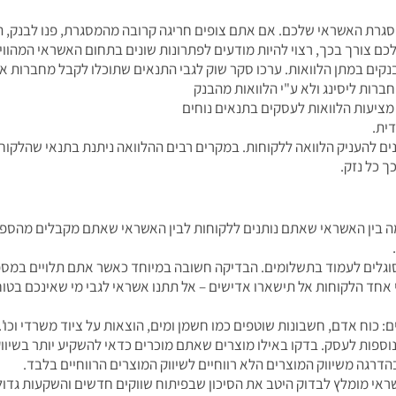
גרת האשראי שלכם. אם אתם צופים חריגה קרובה מהמסגרת, פנו לבנק, הס
לכם צורך בכך,
רצוי להיות מודעים לפתרונות שונים בתחום האשראי המהווי
נקים במתן הלוואות. ערכו סקר שוק לגבי התנאים שתוכלו לקבל מחברות א
חברות ליסינג ולא ע"י הלוואות מהבנק
מציעות הלוואות לעסקים בתנאים נוחים
דית.
נים להעניק הלוואה ללקוחות. במקרים רבים ההלוואה ניתנת בתנאי שהלקו
ך כל נזק.
 בין האשראי שאתם נותנים ללקוחות לבין האשראי שאתם מקבלים מהספקים
גלים לעמוד בתשלומים. הבדיקה חשובה במיוחד כאשר אתם תלויים במספר 
 אחד הלקוחות אל תישארו אדישים – אל תתנו אשראי לגבי מי שאינכם בטוח
 כוח אדם, חשבונות שוטפים כמו חשמן ומים, הוצאות על ציוד משרדי וכו'.
וספות לעסק. בדקו באילו מוצרים שאתם מוכרים כדאי להשקיע יותר בשיוו
הדרגה משיווק המוצרים הלא רווחיים לשיווק המוצרים הרווחיים בלבד.
אי מומלץ לבדוק היטב את הסיכון שבפיתוח שווקים חדשים והשקעות גדו