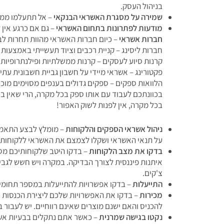
בניהול העסק.
שמירה על מסגרת האשראי הבנקאי
– אל תתעלמו ממס
מודעות לפתרונות בתחום האשראי
– גם אם כרגע אין 
חברות אשראי
– כיום חברות האשראי מהוות תחרות לב
חברות ליסינג – קניית רכבים וציוד תעשייתי באמצעות 
קרנות סיוע לעסקים – קרנות ממשלתיות ופילנתרופיות 
פקטורינג – אשראי מיידי על חשבון גביית חשבונית עתי
הלוואות ספקים – ספקים גדולים בענפים מסוימים מוכ
בכוונתכם לעבוד עם אותו ספק בכל מקרה, הרי שאין בכ
בכל מקרה, אין לפנות לשוק האפור!
ניהול אשראי הספקים והלקוחות
– מומלץ לבצע התאמה
על תנאי האשראי ושקלו לצמצם את האשראי ללקוחות.
בדקו את מצב הלקוחות
– בדקו היטב שלקוחותיכם מסו
איתנות פיננסית לצורך הבדיקה. במקרה ויש חשש לגבי
צ'קים.
התייעלות
– בדקו אפשרויות להתייעלות במספר תחומים:
מכירות
– בדקו את האפשרויות שלכם ליצירת הכנסות נ
להכניס והאם ישנם מוצרים שאינם רווחיים. יש לעבור ב
נקטו בגישה שמרנית
– כאשר אתם נתקלים בבעיות אשר