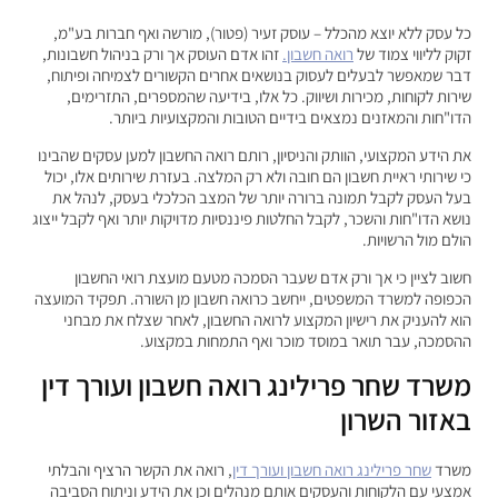
כל עסק ללא יוצא מהכלל – עוסק זעיר (פטור), מורשה ואף חברות בע"מ,
זקוק לליווי צמוד של
רואה חשבון.
זהו אדם העוסק אך ורק בניהול חשבונות,
דבר שמאפשר לבעלים לעסוק בנושאים אחרים הקשורים לצמיחה ופיתוח,
שירות לקוחות, מכירות ושיווק. כל אלו, בידיעה שהמספרים, התזרימים,
הדו"חות והמאזנים נמצאים בידיים הטובות והמקצועיות ביותר.
את הידע המקצועי, הוותק והניסיון, רותם רואה החשבון למען עסקים שהבינו
כי שירותי ראיית חשבון הם חובה ולא רק המלצה. בעזרת שירותים אלו, יכול
בעל העסק לקבל תמונה ברורה יותר של המצב הכלכלי בעסק, לנהל את
נושא הדו"חות והשכר, לקבל החלטות פיננסיות מדויקות יותר ואף לקבל ייצוג
הולם מול הרשויות.
חשוב לציין כי אך ורק אדם שעבר הסמכה מטעם מועצת רואי החשבון
הכפופה למשרד המשפטים, ייחשב כרואה חשבון מן השורה. תפקיד המועצה
הוא להעניק את רישיון המקצוע לרואה החשבון, לאחר שצלח את מבחני
ההסמכה, עבר תואר במוסד מוכר ואף התמחות במקצוע.
משרד שחר פרילינג רואה חשבון ועורך דין
באזור השרון
משרד
שחר פרילינג רואה חשבון ועורך דין
, רואה את הקשר הרציף והבלתי
אמצעי עם הלקוחות והעסקים אותם מנהלים וכן את הידע וניתוח הסביבה