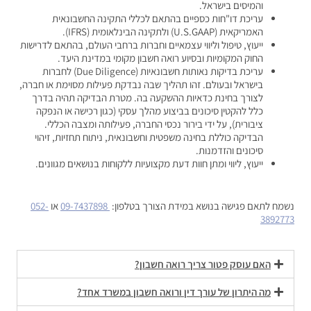
והמיסים בישראל.
עריכת דו"חות כספיים בהתאם לכללי התקינה החשבונאית
האמריקאית (U.S.GAAP) ולתקינה הבינלאומית (IFRS).
ייעוץ, טיפול וליווי עצמאיים וחברות ברחבי העולם, בהתאם לדרישות
החוק המקומיות ובסיוע רואה חשבון מקומי במדינת היעד.
עריכת בדיקות נאותות חשבונאיות (Due Diligence) לחברות
בישראל ובעולם. זהו תהליך שבה נבדקת פעילות מסוימת או חברה,
לצורך בחינת כדאיות ההשקעה בה. מטרת הבדיקה תהיה בדרך
כלל להקטין סיכונים בביצוע מהלך עסקי (כגון רכישה או הנפקה
ציבורית), על ידי בירור נכסי החברה, פעילותה ומצבה הכללי.
הבדיקה כוללת בחינה משפטית וחשבונאית, ניתוח תחזיות, זיהוי
סיכונים והזדמנות.
ייעוץ, ליווי ומתן חוות דעת מקצועיות ללקוחות בנושאים מגוונים.
נשמח לתאם פגישה בנושא במידת הצורך בטלפון:
09-7437898
או
052-
3892773
האם עוסק פטור צריך רואה חשבון?
מה היתרון של עורך דין ורואה חשבון במשרד אחד?