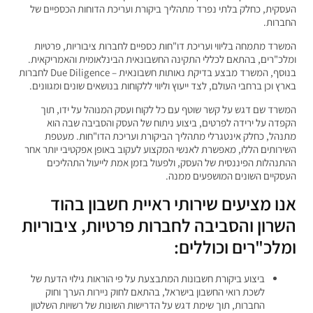
העסקית, כחלק בלתי נפרד מתהליך ביקורת ועריכת הדוחות הכספיים של
החברות.
המשרד מתמחה בליווי ועריכת דו"חות כספיים לחברות ציבוריות, פרטיות
ומלכ"רים, בהתאם לכללי התקינה החשבונאית הבינלאומית והאמריקאית.
בנוסף, המשרד מבצע בדיקת נאותות חשבונאית – Due Diligence לחברות
בארץ וכן ברחבי העולם, לצד ייעוץ וליווי ללקוחות בנושאים שונים ומגוונים.
המשרד שם דגש על קשר שוטף עם כל לקוח ועסק המנוהל על ידו, תוך
הקפדה על ירידה לפרטים, ביצוע ניתוח של העסק והסביבה שבה הוא
מתנהל, כחלק אינטגרלי מתהליך הביקורת ועריכת הדו"חות. מעטפת
השירותים הללו, מאפשרת לאנשי המקצוע לעקוב באופן אפקטיבי יותר אחר
ההתנהלות הפיננסית של העסק, ולפעול בזמן אמת לייעול התהליכים
העסקיים השונים המושפעים ממנה.
אנו מציעים שירותי ראיית חשבון בהוד
השרון והסביבה לחברות פרטיות, ציבוריות
ומלכ"רים וכוללים:
ביצוע ביקורת חשבונות המתבצעת על פי הוראות גילוי הדעת של
לשכת רואי החשבון בישראל, בהתאם לחוק ניירות הערך וחוק
החברות, תוך שימת דגש על הדרישות השונות של רשויות השלטון